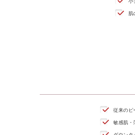
小
肌
従来のピ
敏感肌・
ダウンタ