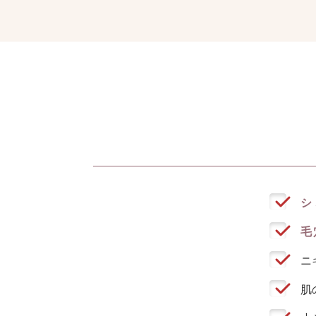
シ
毛
ニ
肌